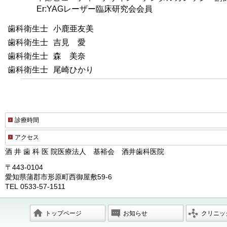
Er:YAGレーザー臨床研究会会員
歯科衛生士
小鹿亜友美
歯科衛生士
吉見 愛
歯科衛生士
森 美奈
歯科衛生士
尾崎ひかり
診療時間
アクセス
酒 井 歯 科 医 院
医療法人 基裕会 酒井歯科医院
〒443-0104
愛知県蒲郡市形原町西御屋敷59-6
TEL 0533-57-1511
トップページ
お知らせ
クリニッ