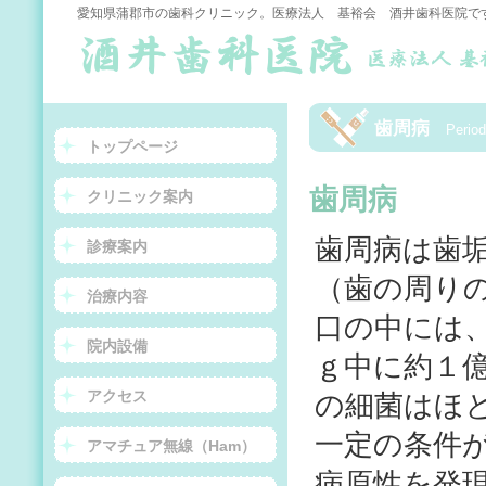
愛知県蒲郡市の歯科クリニック。医療法人 基裕会 酒井歯科医院で
歯周病
Period
トップページ
歯周病
クリニック案内
歯周病は歯
診療案内
（歯の周り
治療内容
口の中には
院内設備
ｇ中に約１
アクセス
の細菌はほ
一定の条件
アマチュア無線（Ham）
病原性を発