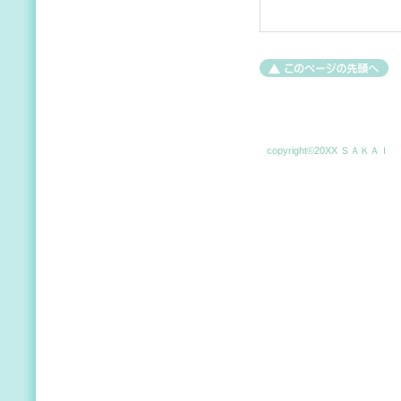
copyright©20XX ＳＡＫＡＩ 