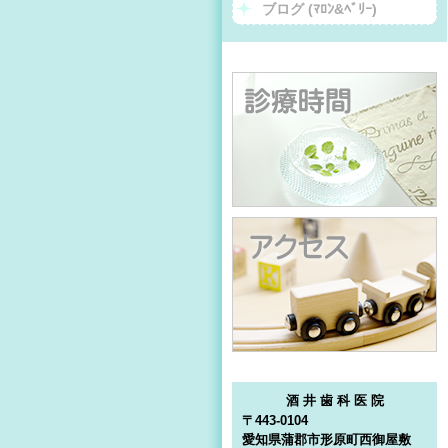
ブログ (ﾏﾛﾝ&ﾍﾞﾘｰ)
酒 井 歯 科 医 院
〒443-0104
愛知県蒲郡市形原町西御屋敷