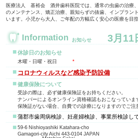
医療法人 基裕会 酒井歯科医院では、通常の虫歯の治療
のメンテナンス、矯正治療、親知らずの抜歯、インプラン
います。小児から大人、ご年配の方幅広く安心の医療を目
3月1
Information
お知らせ
休診日のお知らせ
*
木曜・日曜・祝日
コロナウィルスなど感染予防設備
健康保険について
受診の際は、必ず健康保険証をお持ちください。
ナンバーによるオンライン資格確認もおこなっていま
保険証がない場合、自費での診療になりますのでご注
蒲郡市歯周病検診、妊産婦検診、事業所検診し
59-6 Nishioyashiki Katahara-cho
Gamagori-city Aichi 443-0104 JAPAN
Motohiro Sakai